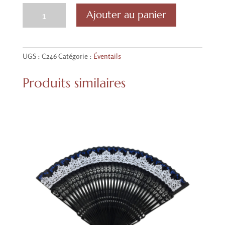
quantité
Ajouter au panier
de
Éventail
bambou
naturel
UGS :
C246
Catégorie :
Éventails
Produits similaires